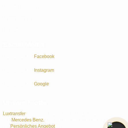
Unsere Fahrzeuge
Unternehmen
Kontakt
Social Media
Luxtransfer bei
Facebook
Luxtransfer bei
Instagram
Luxtransfer bei
Google
Unsere Flotte
Luxtransfer
verwender Ausschließlich fahrzeuge
von
Mercedes Benz
.
Gerne Unterbreiten wir Ihnen
ein
Persönliches Angebot
für