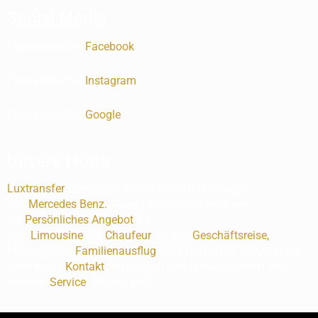
Social Media
Luxtransfer bei
Facebook
Luxtransfer bei
Instagram
Luxtransfer bei
Google
Unsere Flotte
Luxtransfer
verwender Ausschließlich fahrzeuge
von
Mercedes Benz
.
Gerne Unterbreiten wir Ihnen
ein
Persönliches Angebot
für
eine
Limousine
mit
Chaufeur
für Ihre
Geschäftsreise
,
Meeting oder
Familienausflug
der Extraklasse. Nehmen Sie
noch heute
Kontakt
mit uns auf und lassen Sie sich von
unseren
Service
überzeugen!